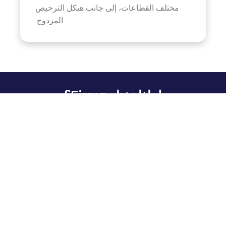
مختلف القطاعات، إلى جانب هيكل الترخيص
المزدوج.
لماذا تختار Firmz؟
اختر Firmz للحصول على خبرة لا مثيل لها،
واستراتيجيات مخصصة، وفريق متخصص ملتزم بدفع
أعمالك نحو نجاح لا مثيل له.
01.
حلول مصممة خصيصاً
نحن نفهم احتياجات عملك الفريدة ونضع استراتيجيات
مخصصة لتحقيق أقصى قدر من التأثير.