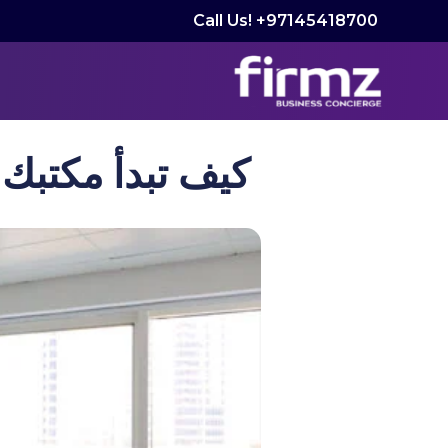
Call Us! +97145418700
كيف تبدأ مكتبك 