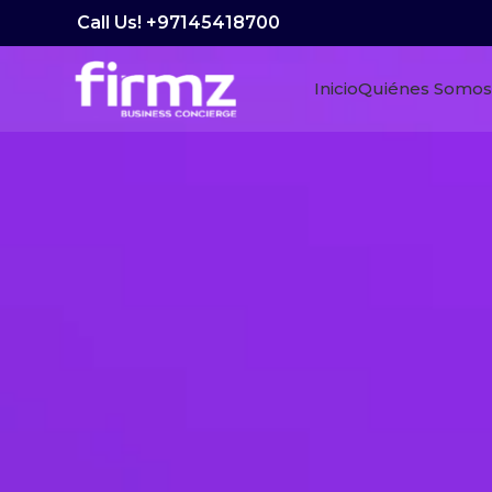
Call Us! +97145418700
Inicio
Quiénes Somos