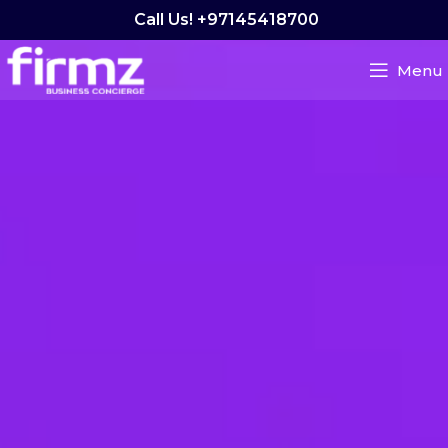
Call Us! +97145418700
Menu