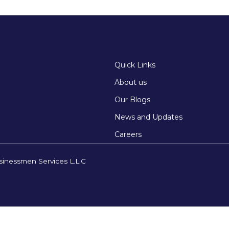
Quick Links
About us
Our Blogs
News and Updates
Careers
sinessmen Services L.L.C