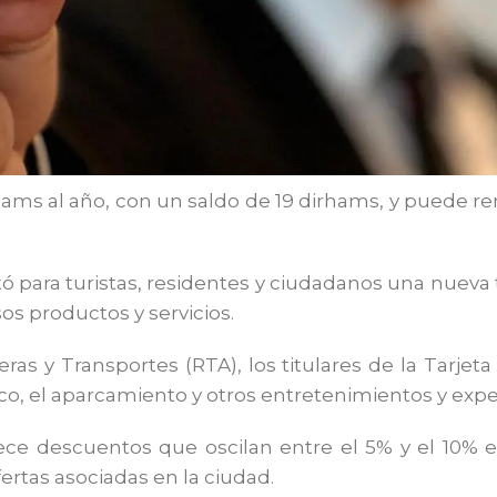
rhams al año, con un saldo de 19 dirhams, y puede ren
ntó para turistas, residentes y ciudadanos una nueva
os productos y servicios.
as y Transportes (RTA), los titulares de la Tarjeta
ico, el aparcamiento y otros entretenimientos y expe
ece descuentos que oscilan entre el 5% y el 10% en
fertas asociadas en la ciudad.