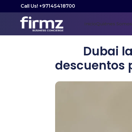
Call Us! +97145418700
Inicio
Quiénes Somos
Dubai l
descuentos p