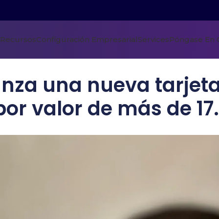
Recursos
Configuración Empresarial
Services
Póngase En 
anza una nueva tarjeta
or valor de más de 1