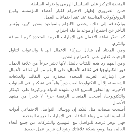
المتحدة التركيز على التسلسل الهرمي واحترام السلطة.
فمن الضروري إظهار الاحترام لكبار أعضاء المؤسسة واتباع
البروتوكولات المناسبة عند عقد اجتماعات العمل.
وبالإضافة إلى ذلك، يحظى الالتزام بالمواعيد بتقدير كبير، ويُعتبر
التأخر عن اجتماع أو موعد ما قلة احترام.
كما تقدّر ثقافة الأعمال في الإمارات العربية المتحدة كرم الضيافة
والكرم.
ومن المعتاد أن يتبادل شركاء الأعمال الهدايا والدعوات لتناول
الوجبات كدليل على الاحترام والتقدير.
ومن المهم رد هذه اللفتات بالمثل لأنها تعتبر جزءاً من علاقة العمل.
دور التكنولوجيا في ثقافة الأعمال:
على الرغم من أن ثقافة الأعمال
في الإمارات العربية المتحدة متجذرة في التقاليد والعلاقات
الشخصية، إلا أن التكنولوجيا لعبت دوراً هاماً في تشكيلها في السنوات
الأخيرة. مع التطور السريع الذي تشهده الدولة وتركيزها على الابتكار
والتكنولوجيا، أصبحت المنصات الرقمية جزءاً لا يتجزأ من مشهد
الأعمال.
أصبحت منصات مثل لينكد إن ووسائل التواصل الاجتماعي أدوات
أساسية للتواصل وبناء العلاقات في الإمارات العربية المتحدة.
فهي توفر فرصة للتواصل مع المهنيين والشركات من جميع أنحاء
العالم، مما يوسع شبكة علاقاتك ويتيح لك فرص عمل جديدة.