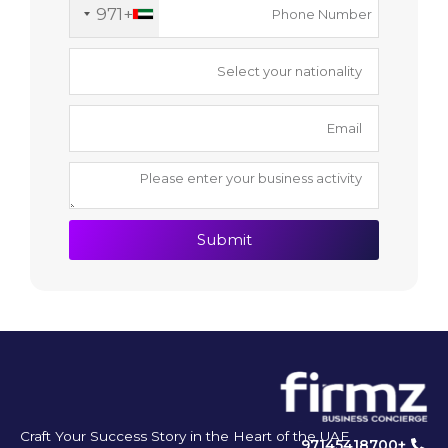
+971
Submit
Craft Your Success Story in the Heart of the UAE
+97145418700