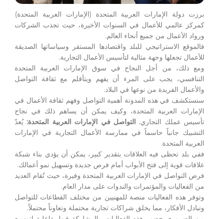
برزت دولة الإمارات العربية المتحدة (الإمارات العربية المتحدة)
كمركز عالمي للأعمال في السنوات الأخيرة، حيث تجذب الشركات
ورواد الأعمال من جميع أنحاء العالم.
فالموقع الاستراتيجي للبلد واقتصادها المستقر وسياساتها الصديقة
للأعمال تجعلها وجهة مثالية لتأسيس الأعمال التجارية.
ومع ذلك، من أجل النجاح في سوق الإمارات العربية المتحدة
التنافسي، يجب على المرء أن يفهم ويتأقلم مع ثقافة التواصل
والأعمال الفريدة من نوعها في البلاد.
سنستكشف في هذه المدونة أهمية التواصل وفهم ثقافة الأعمال في
الإمارات العربية المتحدة، وكيف يمكن أن يساهم ذلك في نجاح
تأسيس عملك التجاري.
التواصل في الإمارات العربية المتحدة:
يُعدّ
التشبيك جانباً حاسماً في ممارسة الأعمال التجارية في الإمارات
العربية المتحدة.
ففي بلد تحظى فيه العلاقات بتقدير كبير، يمكن أن يؤدي بناء شبكة
علاقات قوية إلى فتح الأبواب أمام فرص جديدة وتسهيل نمو أعمالك.
فرص التواصل في الإمارات العربية المتحدة وفيرة، حيث تُقام العديد
من الفعاليات والمؤتمرات والندوات على مدار العام.
وتوفر هذه الفعاليات منصة للمهنيين من مختلف القطاعات للتواصل
وتبادل الأفكار، مما يخلق شراكات تجارية محتملة وتعاوناً محتملاً.
من الضروري حضور هذه الفعاليات والمشاركة فيها بفاعلية لتوسيع